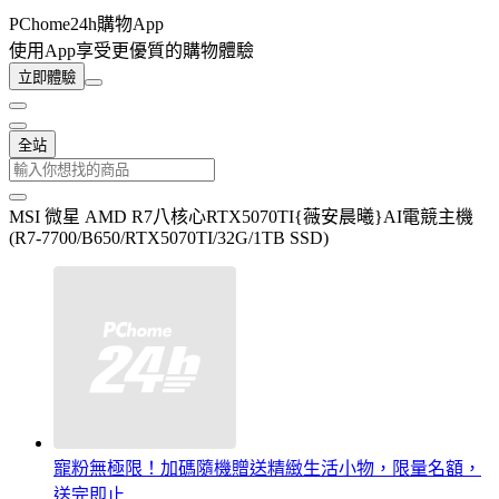
PChome24h購物App
使用App享受更優質的購物體驗
立即體驗
全站
MSI 微星 AMD R7八核心RTX5070TI{薇安晨曦}AI電競主機
(R7-7700/B650/RTX5070TI/32G/1TB SSD)
寵粉無極限！加碼隨機贈送精緻生活小物，限量名額，
送完即止