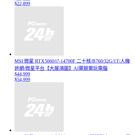
$22,899
MSI 微星 RTX5060/i7-14700F 二十核/B760/32G/1T/人機
迷網/微星平台【大展鴻圖】AI電競電玩電腦
$44,999
$54,999