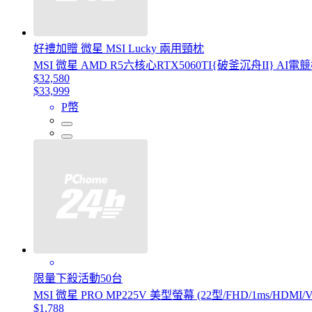
好禮加贈 微星 MSI Lucky 兩用頸枕
MSI 微星 AMD R5六核心RTX5060TI{破釜沉舟II} AI電競機(R5
$32,580
$33,999
P幣
限量下殺活動50台
MSI 微星 PRO MP225V 美型螢幕 (22型/FHD/1ms/HDMI/V
$1,788