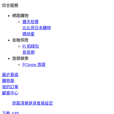
綜合服務
網路購物
露天拍賣
比比昂日本購物
媽咪愛
金融保險
Pi 拍錢包
易安網
旅遊娛樂
PChome 旅遊
最近看過
購物車
我的訂單
顧客中心
追蹤清單
退貨
會員設定
下載 APP