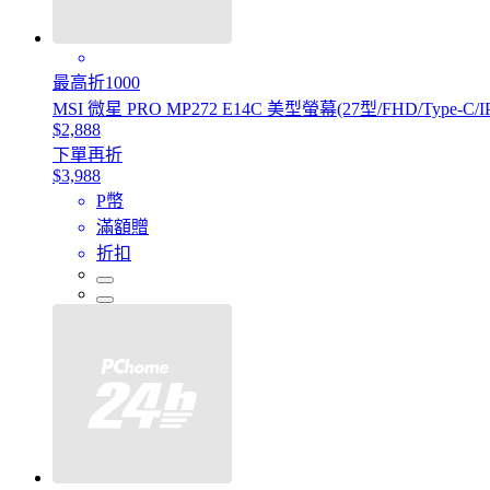
最高折1000
MSI 微星 PRO MP272 E14C 美型螢幕(27型/FHD/Type-C/IPS
$2,888
下單再折
$3,988
P幣
滿額贈
折扣