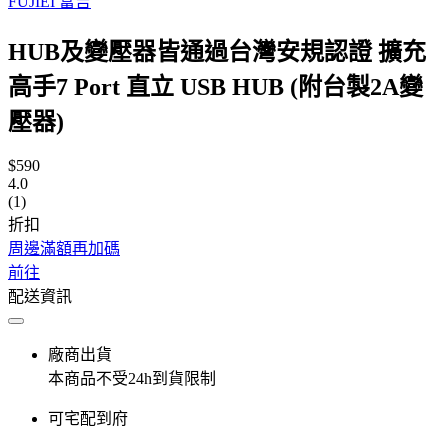
FUJIEI 富吉
HUB及變壓器皆通過台灣安規認證 擴充
高手7 Port 直立 USB HUB (附台製2A變
壓器)
$590
4.0
(1)
折扣
周邊滿額再加碼
前往
配送資訊
廠商出貨
本商品不受24h到貨限制
可宅配到府