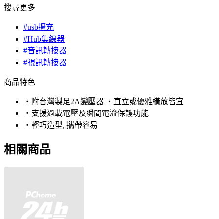
搜尋更多
#usb擴充
#Hub集線器
#音訊轉接器
#視訊轉接器
商品特色
‧附台灣製足2A變壓器 ‧直立或優雅橫放皆宜
‧支援過載電壓及瞬間電流保護功能
‧輕巧造型, 攜帶容易
相關商品