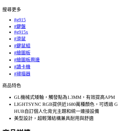
搜尋更多
#g915
#鍵盤
#g915x
#滑鼠
#鍵鼠組
#繪圖板
#繪圖板周邊
#讀卡機
#掃描器
商品特色
GL機械式矮軸，觸發點為1.3MM，有效提高APM
LIGHTSYNC RGB提供近1680萬種顏色，可透過 G
HUB自訂個人化背光主題和統一連接設備
美型設計，超輕薄結構兼具耐用與舒適