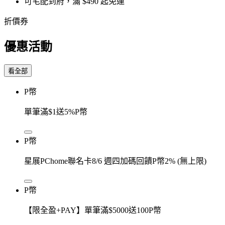
可宅配到府，滿 $490 起免運
折價券
優惠活動
看全部
P幣
單筆滿$1送5%P幣
P幣
星展PChome聯名卡8/6 週四加碼回饋P幣2% (無上限)
P幣
【限全盈+PAY】單筆滿$5000送100P幣