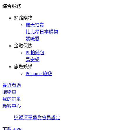
綜合服務
網路購物
露天拍賣
比比昂日本購物
媽咪愛
金融保險
Pi 拍錢包
易安網
旅遊娛樂
PChome 旅遊
最近看過
購物車
我的訂單
顧客中心
追蹤清單
退貨
會員設定
下載 APP