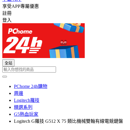
享受APP專屬優惠
註冊
登入
全站
PChome 24h購物
周邊
Logitech羅技
精選系列
G5熱血玩家
Logitech G羅技 G512 X 75 類比機械雙軸有線電競鍵盤