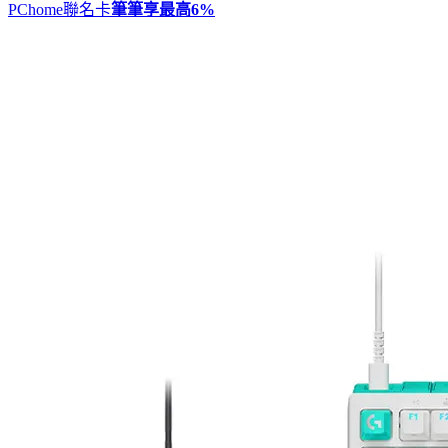
PChome聯名卡
筆筆享最高
6%