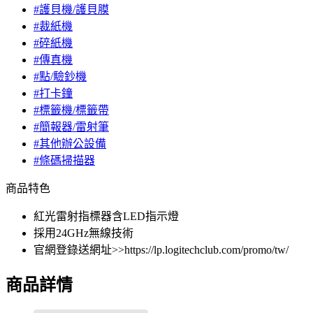
#護貝機/護貝膜
#裁紙機
#碎紙機
#傳真機
#點/驗鈔機
#打卡鐘
#標籤機/標籤帶
#簡報器/雷射筆
#其他辦公設備
#條碼掃描器
商品特色
紅光雷射指標器含LED指示燈
採用24GHz無線技術
官網登錄送網址>>https://lp.logitechclub.com/promo/tw/
商品詳情