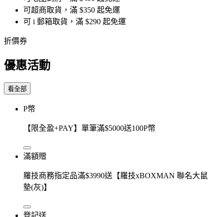
可超商取貨，滿 $350 起免運
可 i 郵箱取貨，滿 $290 起免運
折價券
優惠活動
看全部
P幣
【限全盈+PAY】單筆滿$5000送100P幣
滿額贈
羅技商務指定品滿$3990送【羅技xBOXMAN 聯名大鼠
墊(灰)】
登記送