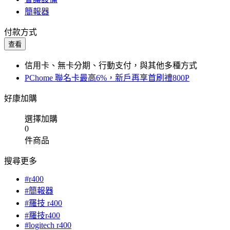
簡報器
付款方式
查看
信用卡、無卡分期、行動支付，與其他多種方式
PChome 聯名卡最高6%，新戶再享首刷禮800P
好康加購
選擇加購
0
件商品
搜尋更多
#r400
#簡報器
#羅技 r400
#羅技r400
#logitech r400