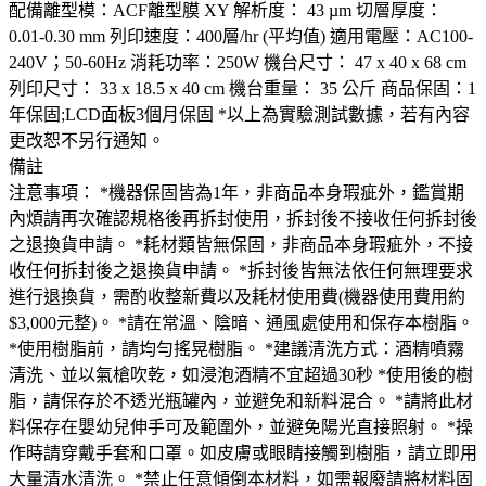
配備離型模：ACF離型膜 XY 解析度： 43 µm 切層厚度：
0.01-0.30 mm 列印速度：400層/hr (平均值) 適用電壓：AC100-
240V；50-60Hz 消耗功率：250W 機台尺寸： 47 x 40 x 68 cm
列印尺寸： 33 x 18.5 x 40 cm 機台重量： 35 公斤 商品保固：1
年保固;LCD面板3個月保固 *以上為實驗測試數據，若有內容
更改恕不另行通知。
備註
注意事項： *機器保固皆為1年，非商品本身瑕疵外，鑑賞期
內煩請再次確認規格後再拆封使用，拆封後不接收任何拆封後
之退換貨申請。 *耗材類皆無保固，非商品本身瑕疵外，不接
收任何拆封後之退換貨申請。 *拆封後皆無法依任何無理要求
進行退換貨，需酌收整新費以及耗材使用費(機器使用費用約
$3,000元整)。 *請在常溫、陰暗、通風處使用和保存本樹脂。
*使用樹脂前，請均勻搖晃樹脂。 *建議清洗方式：酒精噴霧
清洗、並以氣槍吹乾，如浸泡酒精不宜超過30秒 *使用後的樹
脂，請保存於不透光瓶罐內，並避免和新料混合。 *請將此材
料保存在嬰幼兒伸手可及範圍外，並避免陽光直接照射。 *操
作時請穿戴手套和口罩。如皮膚或眼睛接觸到樹脂，請立即用
大量清水清洗。 *禁止任意傾倒本材料，如需報廢請將材料固