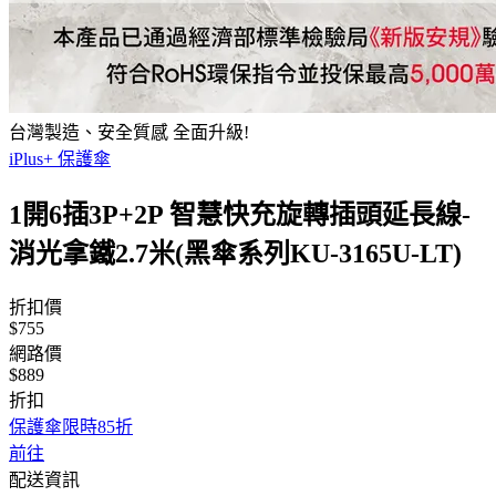
台灣製造、安全質感 全面升級!
iPlus+ 保護傘
1開6插3P+2P 智慧快充旋轉插頭延長線-
消光拿鐵2.7米(黑傘系列KU-3165U-LT)
折扣價
$755
網路價
$889
折扣
保護傘限時85折
前往
配送資訊