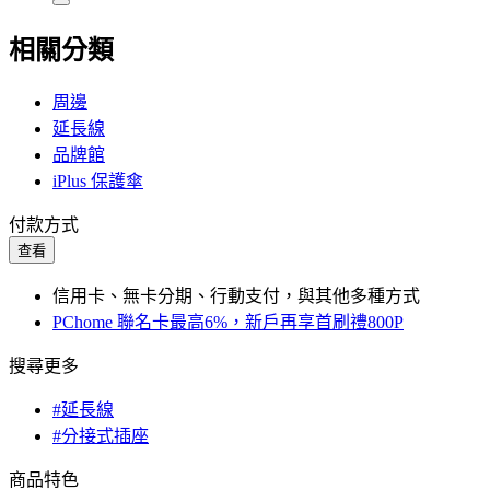
相關分類
周邊
延長線
品牌館
iPlus 保護傘
付款方式
查看
信用卡、無卡分期、行動支付，與其他多種方式
PChome 聯名卡最高6%，新戶再享首刷禮800P
搜尋更多
#延長線
#分接式插座
商品特色