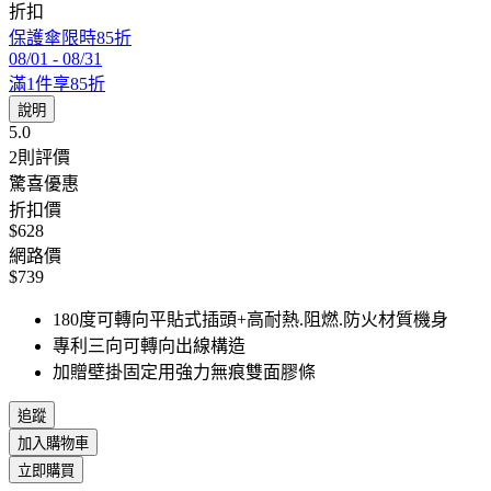
折扣
保護傘限時85折
08/01
-
08/31
滿1件享85折
說明
5.0
2
則評價
驚喜優惠
折扣價
$628
網路價
$739
180度可轉向平貼式插頭+高耐熱.阻燃.防火材質機身
專利三向可轉向出線構造
加贈壁掛固定用強力無痕雙面膠條
追蹤
加入購物車
立即購買