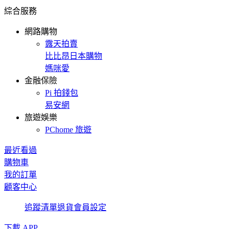
綜合服務
網路購物
露天拍賣
比比昂日本購物
媽咪愛
金融保險
Pi 拍錢包
易安網
旅遊娛樂
PChome 旅遊
最近看過
購物車
我的訂單
顧客中心
追蹤清單
退貨
會員設定
下載 APP