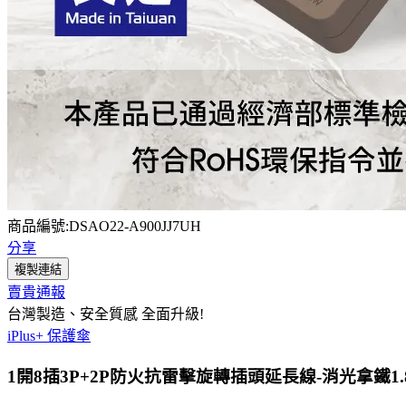
商品編號:DSAO22-A900JJ7UH
分享
複製連結
賣貴通報
台灣製造、安全質感 全面升級!
iPlus+ 保護傘
1開8插3P+2P防火抗雷擊旋轉插頭延長線-消光拿鐵1.8米