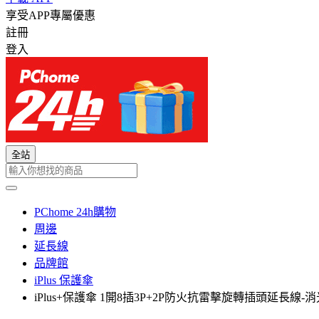
享受APP專屬優惠
註冊
登入
全站
PChome 24h購物
周邊
延長線
品牌館
iPlus 保護傘
iPlus+保護傘 1開8插3P+2P防火抗雷擊旋轉插頭延長線-消光拿