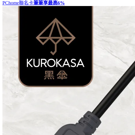
PChome聯名卡
筆筆享最高
6%