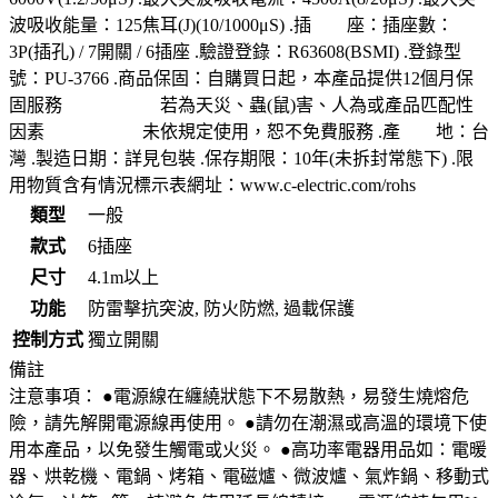
波吸收能量：125焦耳(J)(10/1000μS) .插 座：插座數：
3P(插孔) / 7開關 / 6插座 .驗證登錄：R63608(BSMI) .登錄型
號：PU-3766 .商品保固：自購買日起，本產品提供12個月保
固服務 若為天災、蟲(鼠)害、人為或產品匹配性
因素 未依規定使用，恕不免費服務 .產 地：台
灣 .製造日期：詳見包裝 .保存期限：10年(未拆封常態下) .限
用物質含有情況標示表網址：www.c-electric.com/rohs
類型
一般
款式
6插座
尺寸
4.1m以上
功能
防雷擊抗突波, 防火防燃, 過載保護
控制方式
獨立開關
備註
注意事項： ●電源線在纏繞狀態下不易散熱，易發生燒熔危
險，請先解開電源線再使用。 ●請勿在潮濕或高溫的環境下使
用本產品，以免發生觸電或火災。 ●高功率電器用品如：電暖
器、烘乾機、電鍋、烤箱、電磁爐、微波爐、氣炸鍋、移動式