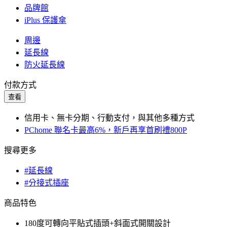
品牌館
iPlus 保護傘
周邊
延長線
防火延長線
付款方式
查看
信用卡、無卡分期、行動支付，與其他多種方式
PChome 聯名卡最高6%，新戶再享首刷禮800P
搜尋更多
#延長線
#分接式插座
商品特色
180度可轉向平貼式插頭+斜面式開關設計