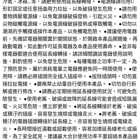
冷氣、冰箱...等，請避免使用延長線轉接。 ●電源線請勿用U
形釘固定或任意扭曲用力拉扯，以免破損發生危險。 ●請勿用
重物擠壓電源線，以免電源線破損發熱，引起火災。 ●請勿用
尖物碰觸電源線，以免電源線破損發熱或導致觸電。 ●切勿以
潮濕的手觸摸或操作本產品，以免觸電危險。 ●建議使用電器
前，先確認電器開關置於關閉狀態，於開啟本產品開關後，再
啟動電器，如此動作可延長電器及本產品使用壽命。 ●並非每
樣電器都適合使用延長線轉接，請詳細閱讀該電器使用說明
後，斟酌使用，以免發生危險。 ●每種電器之功率不一定，為
了預防意外，屬於高耗電量之電器應避免同一時間使用。 ●使
用時，請務必將插頭完全插入插座中。 ●拔除插頭時，切勿直
接拉扯電線。 ●嚴格禁止幼童自行使用本產品。 ●切勿自行拆
解或進行修改。 ●請務必定期檢視延長線使用狀況，可避免危
險發生。 ●使用老舊、破損或故障的延長線可能會造成短路漏
電、火災等危險，應立即更新。 ●將延長線轉接於老舊、破損
或積汙的插座，容易發生燒熔或電線走火。 ●將老舊、破損或
積汙的電器插頭轉接於延長線上，亦容易發生燒熔或電線走
火。 ●長時間接近滿載或超載使用，容易加速延長線老化或損
壞，為了安全起見，建議最大合計使用功率不要超過本產品額