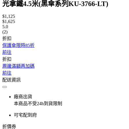
光拿鐵4.5米(黑傘系列KU-3766-LT)
$1,125
$1,625
5.0
(2)
折扣
保護傘限時85折
前往
折扣
周邊滿額再加碼
前往
配送資訊
廠商出貨
本商品不受24h到貨限制
可宅配到府
折價券