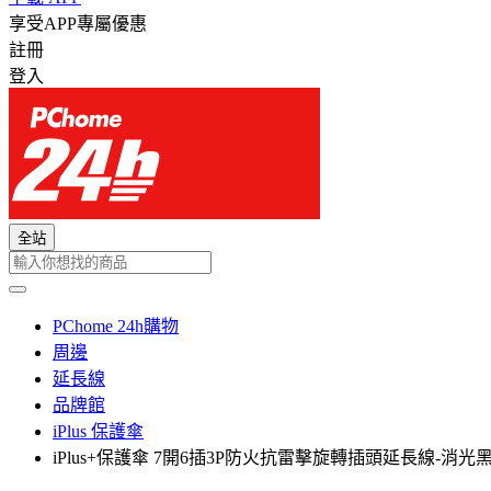
享受APP專屬優惠
註冊
登入
全站
PChome 24h購物
周邊
延長線
品牌館
iPlus 保護傘
iPlus+保護傘 7開6插3P防火抗雷擊旋轉插頭延長線-消光黑4.