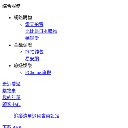
綜合服務
網路購物
露天拍賣
比比昂日本購物
媽咪愛
金融保險
Pi 拍錢包
易安網
旅遊娛樂
PChome 旅遊
最近看過
購物車
我的訂單
顧客中心
追蹤清單
退貨
會員設定
下載 APP