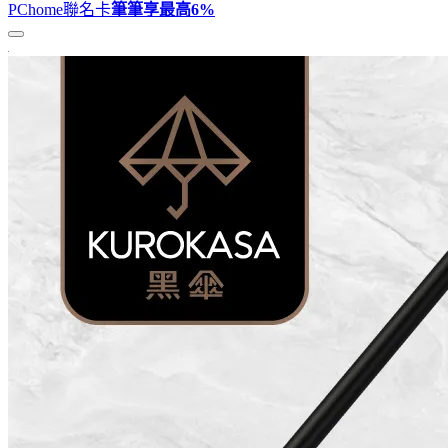
PChome聯名卡
筆筆享最高
6%