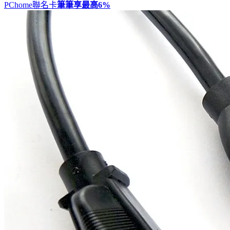
PChome聯名卡
筆筆享最高
6%