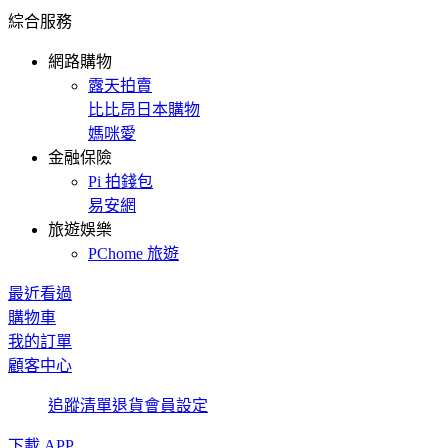
綜合服務
網路購物
露天拍賣
比比昂日本購物
媽咪愛
金融保險
Pi 拍錢包
易安網
旅遊娛樂
PChome 旅遊
最近看過
購物車
我的訂單
顧客中心
追蹤清單
退貨
會員設定
下載 APP