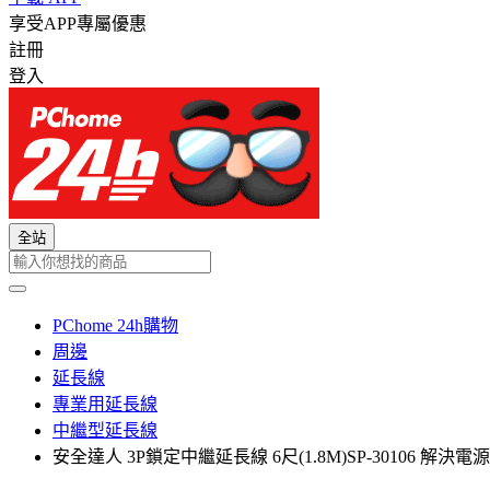
享受APP專屬優惠
註冊
登入
全站
PChome 24h購物
周邊
延長線
專業用延長線
中繼型延長線
安全達人 3P鎖定中繼延長線 6尺(1.8M)SP-30106 解