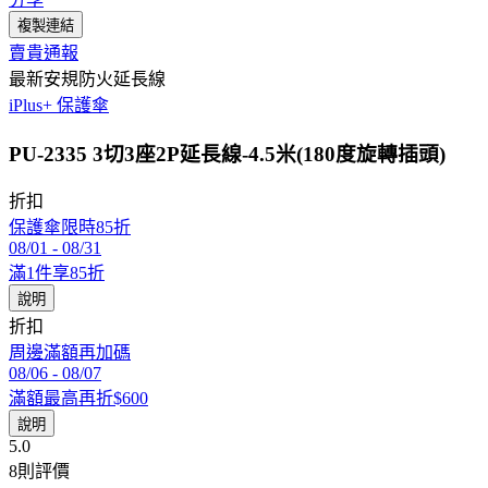
複製連結
賣貴通報
最新安規防火延長線
iPlus+ 保護傘
PU-2335 3切3座2P延長線-4.5米(180度旋轉插頭)
折扣
保護傘限時85折
08/01
-
08/31
滿1件享85折
說明
折扣
周邊滿額再加碼
08/06
-
08/07
滿額最高再折$600
說明
5.0
8
則評價