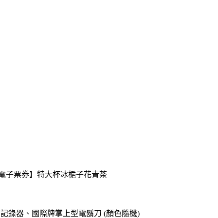
送【電子票券】特大杯冰梔子花青茶
o專用記錄器、國際牌掌上型電鬍刀 (顏色隨機)