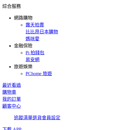
綜合服務
網路購物
露天拍賣
比比昂日本購物
媽咪愛
金融保險
Pi 拍錢包
易安網
旅遊娛樂
PChome 旅遊
最近看過
購物車
我的訂單
顧客中心
追蹤清單
退貨
會員設定
下載 APP