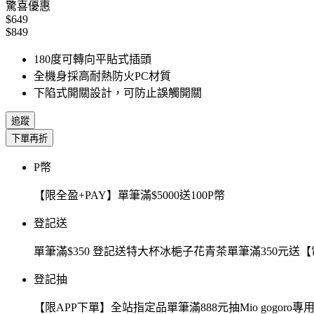
驚喜優惠
$649
$849
180度可轉向平貼式插頭
全機身採高耐熱防火PC材質
下陷式開關設計，可防止誤觸開關
追蹤
下單再折
P幣
【限全盈+PAY】單筆滿$5000送100P幣
登記送
單筆滿$350 登記送特大杯冰梔子花青茶單筆滿350元
登記抽
【限APP下單】全站指定品單筆滿888元抽Mio gogor