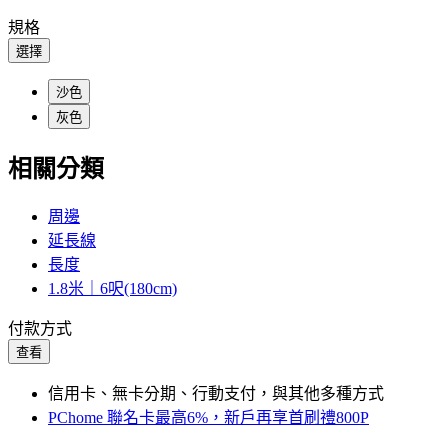
規格
選擇
沙色
灰色
相關分類
周邊
延長線
長度
1.8米｜6呎(180cm)
付款方式
查看
信用卡、無卡分期、行動支付，與其他多種方式
PChome 聯名卡最高6%，新戶再享首刷禮800P