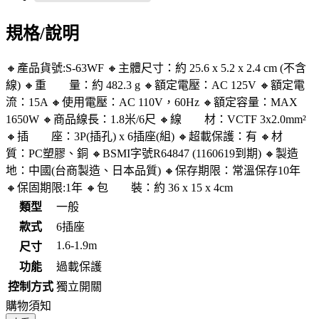
規格/說明
🔸產品貨號:S-63WF 🔸主體尺寸：約 25.6 x 5.2 x 2.4 cm (不含
線) 🔸重 量：約 482.3 g 🔸額定電壓：AC 125V 🔸額定電
流：15A 🔸使用電壓：AC 110V，60Hz 🔸額定容量：MAX
1650W 🔸商品線長：1.8米/6尺 🔸線 材：VCTF 3x2.0mm²
🔸插 座：3P(插孔) x 6插座(組) 🔸超載保護：有 🔸材
質：PC塑膠、銅 🔸BSMI字號R64847 (1160619到期) 🔸製造
地：中國(台商製造、日本品質) 🔸保存期限：常溫保存10年
🔸保固期限:1年 🔸包 裝：約 36 x 15 x 4cm
類型
一般
款式
6插座
1.6-1.9m
尺寸
功能
過載保護
控制方式
獨立開關
購物須知