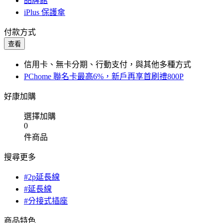
品牌館
iPlus 保護傘
付款方式
查看
信用卡、無卡分期、行動支付，與其他多種方式
PChome 聯名卡最高6%，新戶再享首刷禮800P
好康加購
選擇加購
0
件商品
搜尋更多
#2p延長線
#延長線
#分接式插座
商品特色