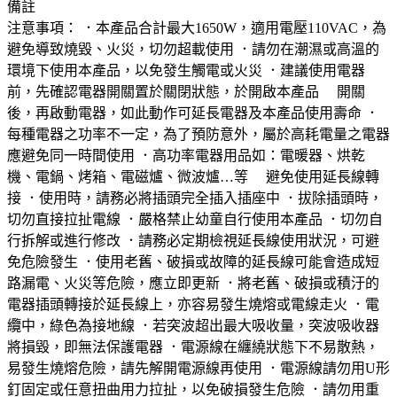
備註
注意事項： ．本產品合計最大1650W，適用電壓110VAC，為
避免導致燒毀、火災，切勿超載使用 ．請勿在潮濕或高溫的
環境下使用本產品，以免發生觸電或火災 ．建議使用電器
前，先確認電器開關置於關閉狀態，於開啟本產品 開關
後，再啟動電器，如此動作可延長電器及本產品使用壽命 ．
每種電器之功率不一定，為了預防意外，屬於高耗電量之電器
應避免同一時間使用 ．高功率電器用品如：電暖器、烘乾
機、電鍋、烤箱、電磁爐、微波爐…等 避免使用延長線轉
接 ．使用時，請務必將插頭完全插入插座中 ．拔除插頭時，
切勿直接拉扯電線 ．嚴格禁止幼童自行使用本產品 ．切勿自
行拆解或進行修改 ．請務必定期檢視延長線使用狀況，可避
免危險發生 ．使用老舊、破損或故障的延長線可能會造成短
路漏電、火災等危險，應立即更新 ．將老舊、破損或積汙的
電器插頭轉接於延長線上，亦容易發生燒熔或電線走火 ．電
纜中，綠色為接地線 ．若突波超出最大吸收量，突波吸收器
將損毀，即無法保護電器 ．電源線在纏繞狀態下不易散熱，
易發生燒熔危險，請先解開電源線再使用 ．電源線請勿用U形
釘固定或任意扭曲用力拉扯，以免破損發生危險 ．請勿用重