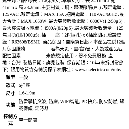
延長線 .商品線長：1.8米/6尺 .本體尺寸：長 245 mm x 寬
41mm x 高 28.2mm .主要材質：銅、聚碳酸酯(PC) .額定電壓：
125VAC .額定電流：MAX 15A .適用電壓：110VAC/60Hz .最
大合計：MAX 1650W .最大突波吸收電壓：6000V(1.2/50μS) .
最大突波吸收電流：4500A(8/20μS) .最大突波吸收能量：125
焦耳(J)(10/1000μS) .插 座：2P(插孔) x 6插座(組) .驗證登
錄：R63608(BSMI) .商品保固：自購買日起，本產品提供12個
月保固服務 若為天災、蟲(鼠)害、人為或產品匹
配性因素 未依規定使用，恕不免費服務 .產
地：台灣 .製造日期：詳見包裝 .保存期限：10年(未拆封常態
下) .限用物質含有情況標示表網址：www.c-electric.com/rohs
類型
一般
款式
6插座
1.6-1.9m
尺寸
防雷擊抗突波, 防塵, WIFI智能, PD快充, 防火防燃, 過
功能
載保護, 定時器
控制方
單一開關
式