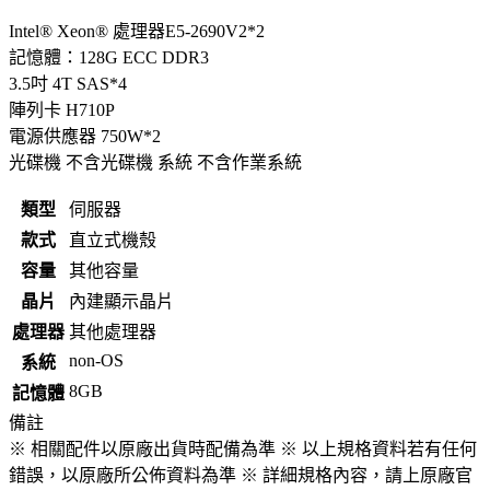
Intel® Xeon® 處理器E5-2690V2*2
記憶體：128G ECC DDR3
3.5吋 4T SAS*4
陣列卡 H710P
電源供應器 750W*2
光碟機 不含光碟機 系統 不含作業系統
類型
伺服器
款式
直立式機殼
容量
其他容量
晶片
內建顯示晶片
處理器
其他處理器
non-OS
系統
8GB
記憶體
備註
※ 相關配件以原廠出貨時配備為準 ※ 以上規格資料若有任何
錯誤，以原廠所公佈資料為準 ※ 詳細規格內容，請上原廠官