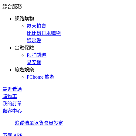
綜合服務
網路購物
露天拍賣
比比昂日本購物
媽咪愛
金融保險
Pi 拍錢包
易安網
旅遊娛樂
PChome 旅遊
最近看過
購物車
我的訂單
顧客中心
追蹤清單
退貨
會員設定
下載 APP