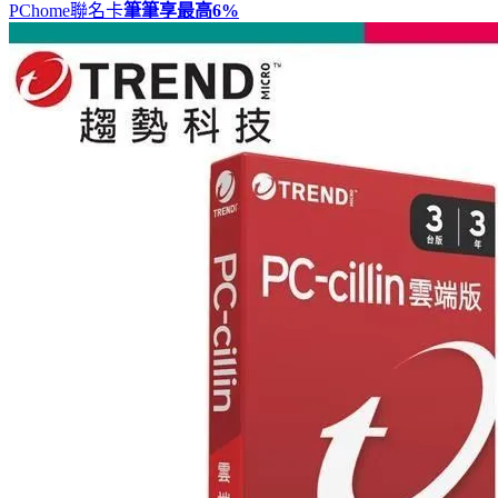
PChome聯名卡
筆筆享最高
6%