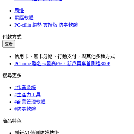
周邊
電腦軟體
PC-cillin 趨勢 雲端版 防毒軟體
付款方式
查看
信用卡、無卡分期、行動支付，與其他多種方式
PChome 聯名卡最高6%，新戶再享首刷禮800P
搜尋更多
#作業系統
#生產力工具
#商業管理軟體
#防毒軟體
商品特色
創新AI 偵測防護技術