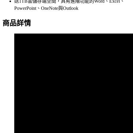
送1TB雲儲存端空間，具有進階功能的Word、Excel、
PowerPoint、OneNote與Outlook
商品詳情