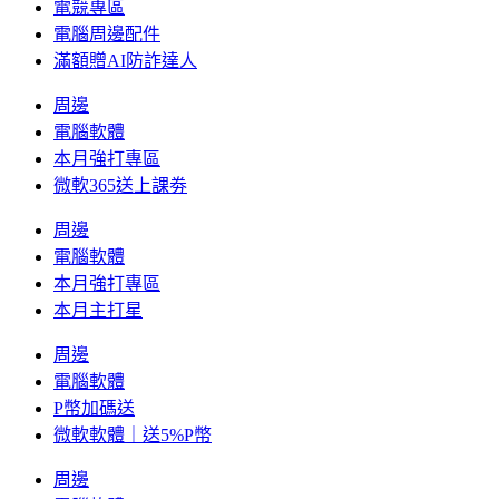
電競專區
電腦周邊配件
滿額贈AI防詐達人
周邊
電腦軟體
本月強打專區
微軟365送上課劵
周邊
電腦軟體
本月強打專區
本月主打星
周邊
電腦軟體
P幣加碼送
微軟軟體｜送5%P幣
周邊