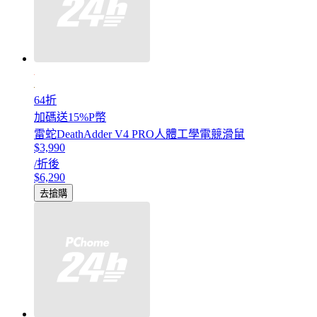
64折
加碼送15%P幣
雷蛇DeathAdder V4 PRO人體工學電競滑鼠
$3,990
/折後
$6,290
去搶購