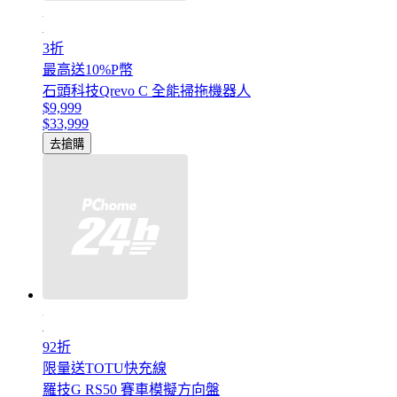
3折
最高送10%P幣
石頭科技Qrevo C 全能掃拖機器人
$9,999
$33,999
去搶購
92折
限量送TOTU快充線
羅技G RS50 賽車模擬方向盤