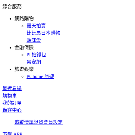
綜合服務
網路購物
露天拍賣
比比昂日本購物
媽咪愛
金融保險
Pi 拍錢包
易安網
旅遊娛樂
PChome 旅遊
最近看過
購物車
我的訂單
顧客中心
追蹤清單
退貨
會員設定
下載 APP