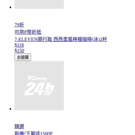
79折
可用P幣折抵
7-ELEVEN隨行取 西西里風檸檬咖啡(冰)2杯
$118
$150
去搶購
精選
新機!下單送1500P