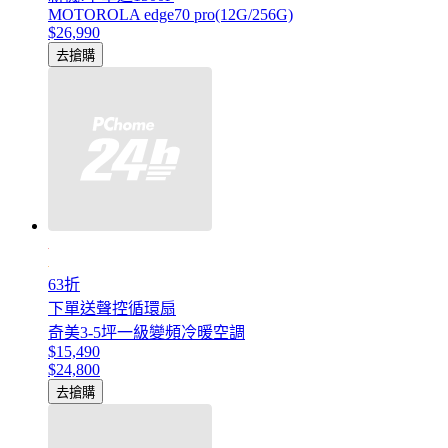
MOTOROLA edge70 pro(12G/256G)
$26,990
去搶購
63折
下單送聲控循環扇
奇美3-5坪一級變頻冷暖空調
$15,490
$24,800
去搶購