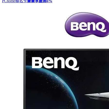
PChome聯名卡
筆筆享最高
6%