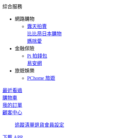
綜合服務
網路購物
露天拍賣
比比昂日本購物
媽咪愛
金融保險
Pi 拍錢包
易安網
旅遊娛樂
PChome 旅遊
最近看過
購物車
我的訂單
顧客中心
追蹤清單
退貨
會員設定
下載 APP