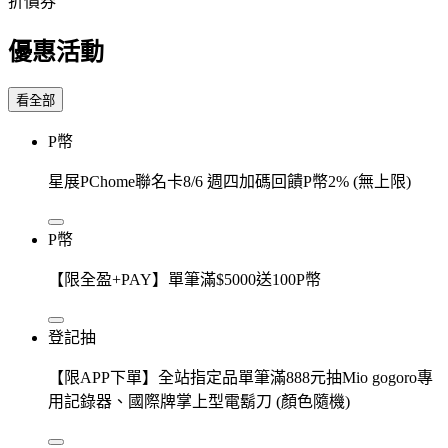
折價券
優惠活動
看全部
P幣
星展PChome聯名卡8/6 週四加碼回饋P幣2% (無上限)
P幣
【限全盈+PAY】單筆滿$5000送100P幣
登記抽
【限APP下單】全站指定品單筆滿888元抽Mio gogoro專
用記錄器、國際牌掌上型電鬍刀 (顏色隨機)