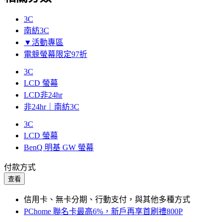
3C
南紡3C
▼活動專區
電競螢幕限定97折
3C
LCD 螢幕
LCD非24hr
非24hr｜南紡3C
3C
LCD 螢幕
BenQ 明基 GW 螢幕
付款方式
查看
信用卡、無卡分期、行動支付，與其他多種方式
PChome 聯名卡最高6%，新戶再享首刷禮800P