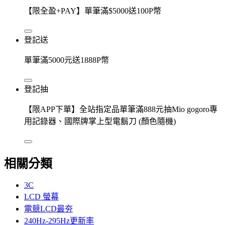
【限全盈+PAY】單筆滿$5000送100P幣
登記送
單筆滿5000元送1888P幣
登記抽
【限APP下單】全站指定品單筆滿888元抽Mio gogoro專
用記錄器、國際牌掌上型電鬍刀 (顏色隨機)
相關分類
3C
LCD 螢幕
電競LCD最夯
240Hz-295Hz更新率