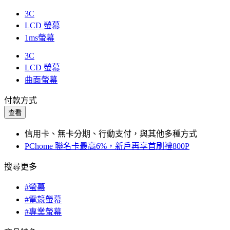
3C
LCD 螢幕
1ms螢幕
3C
LCD 螢幕
曲面螢幕
付款方式
查看
信用卡、無卡分期、行動支付，與其他多種方式
PChome 聯名卡最高6%，新戶再享首刷禮800P
搜尋更多
#螢幕
#電競螢幕
#專業螢幕