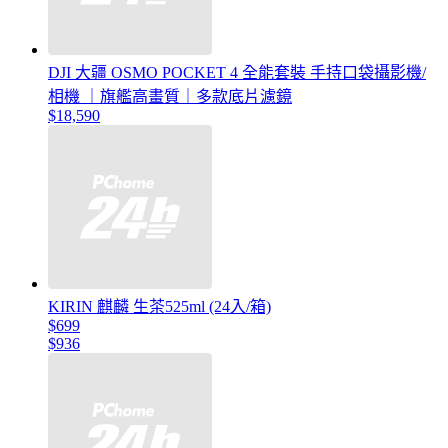
DJI 大疆 OSMO POCKET 4 全能套裝 手持口袋攝影機/
相機 ｜旗艦高畫質｜多款底片濾鏡
$18,590
KIRIN 麒麟 生茶525ml (24入/箱)
$699
$936