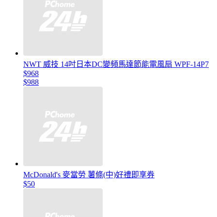
NWT 威技 14吋日本DC變頻馬達節能電風扇 WPF-14P7
$968
$988
McDonald's 麥當勞 薯條(中)好禮即享券
$50