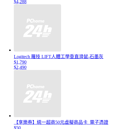
$4,288
Logitech 羅技 LIFT人體工學垂直滑鼠-石墨灰
$1,790
$2,490
【享樂券】統一超商50元虛擬商品卡_電子憑證
$50