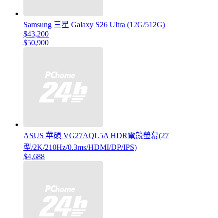
Samsung 三星 Galaxy S26 Ultra (12G/512G)
$43,200
$50,900
ASUS 華碩 VG27AQL5A HDR電競螢幕(27
型/2K/210Hz/0.3ms/HDMI/DP/IPS)
$4,688