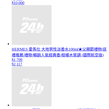
$10,000
HERMES 愛馬仕 大地男性淡香水100ml★父親節禮物/送
禮推薦/禮物/暢銷人氣經典香/柑橘木質調 (國際航空版)
$1,799
$2,117