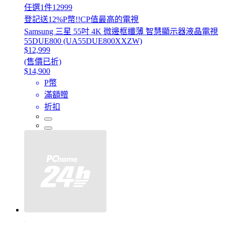
任選1件12999
登記送12%P幣!!CP值最高的電視
Samsung 三星 55吋 4K 微邊框纖薄 智慧顯示器液晶電視
55DUE800 (UA55DUE800XXZW)
$12,999
(售價已折)
$14,900
P幣
滿額贈
折扣