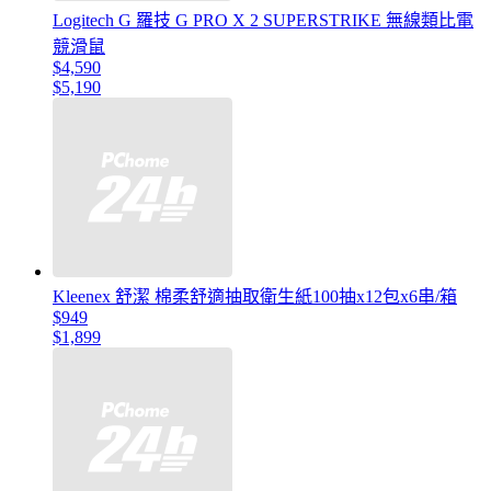
Logitech G 羅技 G PRO X 2 SUPERSTRIKE 無線類比電
競滑鼠
$4,590
$5,190
Kleenex 舒潔 棉柔舒適抽取衛生紙100抽x12包x6串/箱
$949
$1,899