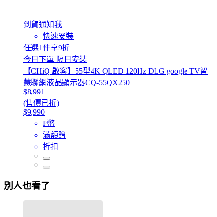
到貨通知我
快速安裝
任選1件享9折
今日下單 隔日安裝
【CHiQ 啟客】55型4K QLED 120Hz DLG google TV智
慧聯網液晶顯示器CQ-55QX250
$8,991
(售價已折)
$9,990
P幣
滿額贈
折扣
別人也看了