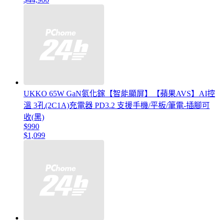
UKKO 65W GaN氮化鎵【智能顯屏】【蘋果AVS】AI控
溫 3孔(2C1A)充電器 PD3.2 支援手機/平板/筆電-插腳可
收(黑)
$990
$1,099