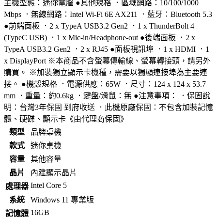
主機型態：迷你電腦 ●其他規格 ．區域網路：10/100/1000
Mbps ．無線網路：Intel Wi-Fi 6E AX211 ．藍牙：Bluetooth 5.3
●前端面板 ．2 x TypeA USB3.2 Gen2 ．1 x ThunderBolt 4
(TypeC USB) ．1 x Mic-in/Headphone-out ●後端面板 ．2 x
TypeA USB3.2 Gen2 ．2 x RJ45 ●面板視訊埠 ．1 x HDMI ．1
x DisplayPort ※本商品不含螢幕傳輸線、螢幕轉接頭，請另外
購買。 ※加裝獨立顯示卡機種，需要以獨顯連接埠為主要連
接。 ●機殼規格 ．電源供應：65W ．尺寸：124 x 124 x 53.7
mm ．重量：約0.6kg ．鍵盤/滑鼠：無 ●注意事項： ．保固說
明：台灣3年保固 到府收送 ．此機原廠保固：不包含加裝記憶
體、硬碟、顯示卡《由代理商保固》
類型
品牌桌機
款式
迷你桌機
容量
其他容量
晶片
內建顯示晶片
Intel Core 5
處理器
系統
Windows 11 專業版
16GB
記憶體