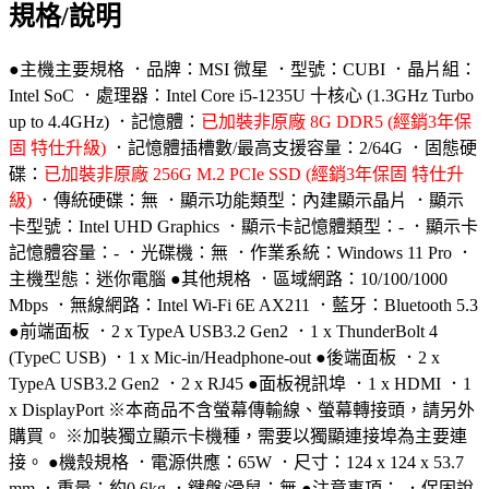
規格/說明
●主機主要規格 ．品牌：MSI 微星 ．型號：CUBI ．晶片組：
Intel SoC ．處理器：Intel Core i5-1235U 十核心 (1.3GHz Turbo
up to 4.4GHz) ．記憶體：
已加裝非原廠 8G DDR5 (經銷3年保
固 特仕升級)
．記憶體插槽數/最高支援容量：2/64G ．固態硬
碟：
已加裝非原廠 256G M.2 PCIe SSD (經銷3年保固 特仕升
級)
．傳統硬碟：無 ．顯示功能類型：內建顯示晶片 ．顯示
卡型號：Intel UHD Graphics ．顯示卡記憶體類型：- ．顯示卡
記憶體容量：- ．光碟機：無 ．作業系統：Windows 11 Pro ．
主機型態：迷你電腦 ●其他規格 ．區域網路：10/100/1000
Mbps ．無線網路：Intel Wi-Fi 6E AX211 ．藍牙：Bluetooth 5.3
●前端面板 ．2 x TypeA USB3.2 Gen2 ．1 x ThunderBolt 4
(TypeC USB) ．1 x Mic-in/Headphone-out ●後端面板 ．2 x
TypeA USB3.2 Gen2 ．2 x RJ45 ●面板視訊埠 ．1 x HDMI ．1
x DisplayPort ※本商品不含螢幕傳輸線、螢幕轉接頭，請另外
購買。 ※加裝獨立顯示卡機種，需要以獨顯連接埠為主要連
接。 ●機殼規格 ．電源供應：65W ．尺寸：124 x 124 x 53.7
mm ．重量：約0.6kg ．鍵盤/滑鼠：無 ●注意事項： ．保固說