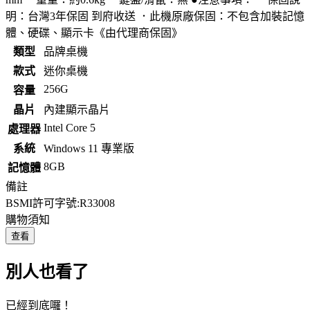
明：台灣3年保固 到府收送 ．此機原廠保固：不包含加裝記憶
體、硬碟、顯示卡《由代理商保固》
類型
品牌桌機
款式
迷你桌機
256G
容量
晶片
內建顯示晶片
Intel Core 5
處理器
系統
Windows 11 專業版
8GB
記憶體
備註
BSMI許可字號:R33008
購物須知
查看
別人也看了
已經到底囉！