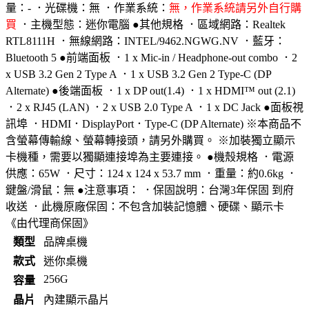
量：- ．光碟機：無 ．作業系統：
無，作業系統請另外自行購
買
．主機型態：迷你電腦 ●其他規格 ．區域網路：Realtek
RTL8111H ．無線網路：INTEL/9462.NGWG.NV ．藍牙：
Bluetooth 5 ●前端面板 ．1 x Mic-in / Headphone-out combo ．2
x USB 3.2 Gen 2 Type A ．1 x USB 3.2 Gen 2 Type-C (DP
Alternate) ●後端面板 ．1 x DP out(1.4) ．1 x HDMI™ out (2.1)
．2 x RJ45 (LAN) ．2 x USB 2.0 Type A ．1 x DC Jack ●面板視
訊埠 ．HDMI．DisplayPort．Type-C (DP Alternate) ※本商品不
含螢幕傳輸線、螢幕轉接頭，請另外購買。 ※加裝獨立顯示
卡機種，需要以獨顯連接埠為主要連接。 ●機殼規格 ．電源
供應：65W ．尺寸：124 x 124 x 53.7 mm ．重量：約0.6kg ．
鍵盤/滑鼠：無 ●注意事項： ．保固說明：台灣3年保固 到府
收送 ．此機原廠保固：不包含加裝記憶體、硬碟、顯示卡
《由代理商保固》
類型
品牌桌機
款式
迷你桌機
256G
容量
晶片
內建顯示晶片