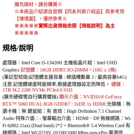
擴充線材，請另購買※
※本商品介紹源自官網【同系列商介紹品】與參考用
【情境圖】，僅供參考※
※※※※※實際出貨規格依照【規格說明】為主
※※※※※
規格/說明
處理器：Intel Core i5-13420H 主機板晶片組：Intel UHD
Graphics
記憶體：16GB DDR5 SO-DIMM = (16G x 1條)
(筆記型短版)記憶體支援容量 : 總插槽數量 2 / 最高容量64G)
注意:記憶體速度時脈頻率,根據處理器設定而降低。
硬碟：
1TB M.2 2280 NVMe PCIe4.0 SSD
(擴充硬碟需自行購買螺絲)
顯示介面：NVIDIA® GeForce
RTX™ 5060 DUAL 8GB GDDR7 : 3xDP, 1x HDMI
光碟機：無
讀卡機：無 鍵鼠組：有 音效：High Definition 7.1 Channel
Audio 特殊介面：- 螢幕輸出介面：HDMI．DP 無線網路：Wi-
Fi 6(802.11ax) (Dual band) 2*2 + Bluetooth® 5.4 Wireless Card 有
線網路：Intel WGI219V 10/100/1000 Mbps,non-vPro 電源供