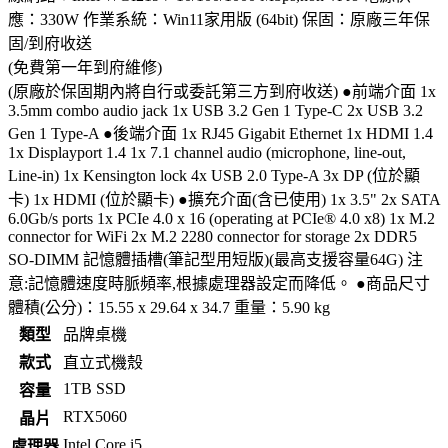
應：330W 作業系統：Win11家用版 (64bit) 保固：原廠三年保
固/到府收送
(免費第一年到府維修)
(原廠於保固期內將自行或委託第三方到府收送) ●前端介面 1x
3.5mm combo audio jack 1x USB 3.2 Gen 1 Type-C 2x USB 3.2
Gen 1 Type-A ●後端介面 1x RJ45 Gigabit Ethernet 1x HDMI 1.4
1x Displayport 1.4 1x 7.1 channel audio (microphone, line-out,
Line-in) 1x Kensington lock 4x USB 2.0 Type-A 3x DP (位於顯
卡) 1x HDMI (位於顯卡) ●擴充介面(含已使用) 1x 3.5" 2x SATA
6.0Gb/s ports 1x PCIe 4.0 x 16 (operating at PCIe® 4.0 x8) 1x M.2
connector for WiFi 2x M.2 2280 connector for storage 2x DDR5
SO-DIMM 記憶體插槽(筆記型用短版)(最高支援容量64G) 注
意:記憶體速度時脈頻率,根據處理器設定而降低。 ●商品尺寸
體積(公分)：15.55 x 29.64 x 34.7 重量：5.90 kg
類型
品牌桌機
款式
直立式機殼
1TB SSD
容量
RTX5060
晶片
Intel Core i5
處理器