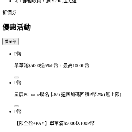
可 i 郵箱取貨，滿 $290 起免運
折價券
優惠活動
看全部
P幣
單筆滿$5000送5%P幣，最高1000P幣
P幣
星展PChome聯名卡8/6 週四加碼回饋P幣2% (無上限)
P幣
【限全盈+PAY】單筆滿$5000送100P幣