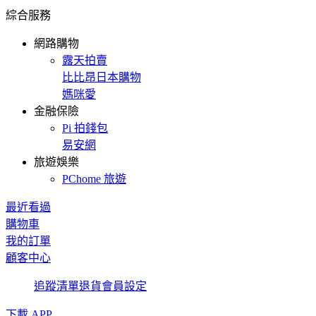
綜合服務
網路購物
露天拍賣
比比昂日本購物
媽咪愛
金融保險
Pi 拍錢包
易安網
旅遊娛樂
PChome 旅遊
最近看過
購物車
我的訂單
顧客中心
追蹤清單
退貨
會員設定
下載 APP