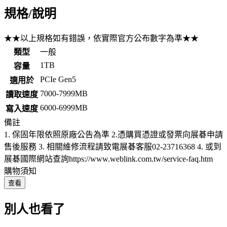
規格/說明
★★以上規格如有錯誤，依實際官方公布數字為準★★
類型
一般
1TB
容量
PCIe Gen5
適用於
7000-7999MB
讀取速度
6000-6999MB
寫入速度
備註
1. 保固年限依照原廠公告為準 2.憑購買憑證或發票向展碁申請
售後服務 3. 相關維修流程請致電展碁客服02-23716368 4. 或到
展碁國際網站查詢https://www.weblink.com.tw/service-faq.htm
購物須知
查看
別人也看了