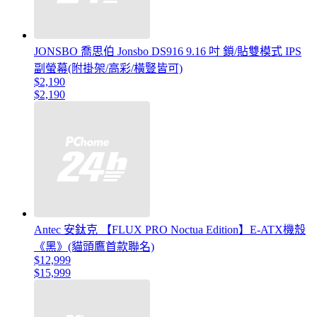
JONSBO 喬思伯 Jonsbo DS916 9.16 吋 鎖/貼雙模式 IPS
副螢幕(附掛架/高彩/橫豎皆可)
$2,190
$2,190
Antec 安鈦克 【FLUX PRO Noctua Edition】E-ATX機殼
《黑》(貓頭鷹首款聯名)
$12,999
$15,999