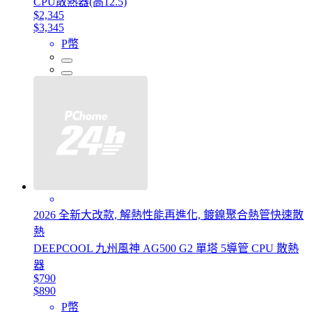
CPU散熱器(高12.5)
$2,345
$3,345
P幣
2026 全新大改款, 解熱性能再進化, 鍍鎳聚合熱管快速散
熱
DEEPCOOL 九州風神 AG500 G2 單塔 5導管 CPU 散熱
器
$790
$890
P幣