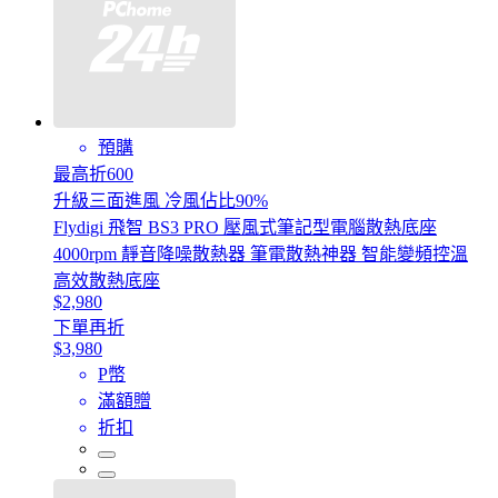
預購
最高折600
升級三面進風 冷風佔比90%
Flydigi 飛智 BS3 PRO 壓風式筆記型電腦散熱底座
4000rpm 靜音降噪散熱器 筆電散熱神器 智能變頻控溫
高效散熱底座
$2,980
下單再折
$3,980
P幣
滿額贈
折扣