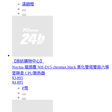
滿額贈
【南紡購物中心】
Noctua 貓頭鷹 NH-D15 chromax.black 黑化雙塔雙扇六導
管靜音 CPU散熱器
$3,895
$4,895
P幣