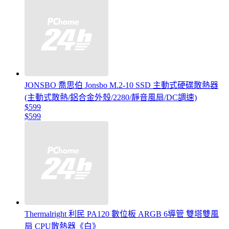
JONSBO 喬思伯 Jonsbo M.2-10 SSD 主動式硬碟散熱器
(主動式散熱/鋁合金外殼/2280/靜音風扇/DC調速)
$599
$599
Thermalright 利民 PA120 數位板 ARGB 6導管 雙塔雙風
扇 CPU散熱器《白》