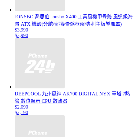
JONSBO 喬思伯 Jonsbo X400 工業風機甲骨骼 風道級海
景 ATX 機殼(分艙/背插/骨骼框架/專利主板導風罩)
$3,990
$3,990
DEEPCOOL 九州風神 AK700 DIGITAL NYX 單塔 7熱
管 數位顯示 CPU 散熱器
$2,090
$2,190