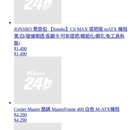
JONSBO 喬思伯 【Jonsbo】C6 MAX 提把版 mATX 機殼
黑/白(玻璃側透/長顯卡/可拆提把/模組化/網孔/免工具拆
裝)
$1,490
$1,490
Cooler Master 酷碼 MasterFrame 400 白色 M-ATX機殼
$4,290
$4,290