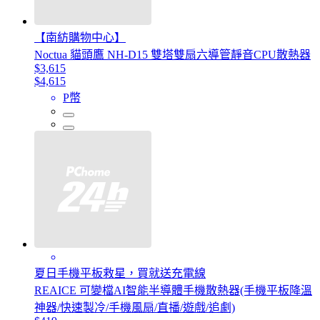
【南紡購物中心】
Noctua 貓頭鷹 NH-D15 雙塔雙扇六導管靜音CPU散熱器
$3,615
$4,615
P幣
夏日手機平板救星，買就送充電線
REAICE 可變檔AI智能半導體手機散熱器(手機平板降溫
神器/快速製冷/手機風扇/直播/遊戲/追劇)