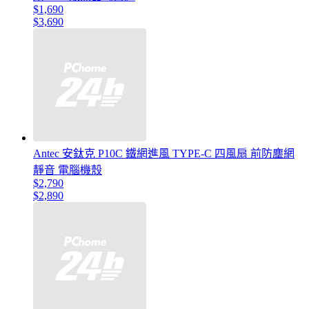
$1,690
$3,690
Antec 安鈦克 P10C 鐵網進風 TYPE-C 四風扇 前防塵網
靜音 電腦機殼
$2,790
$2,890