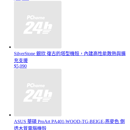
SilverStone 銀欣 復古的塔型機殼，內建高性能散熱與擴
充支援
$5,090
ASUS 華碩 ProArt PA401-WOOD-TG-BEIGE-燕麥色 側
透木質電腦機殼