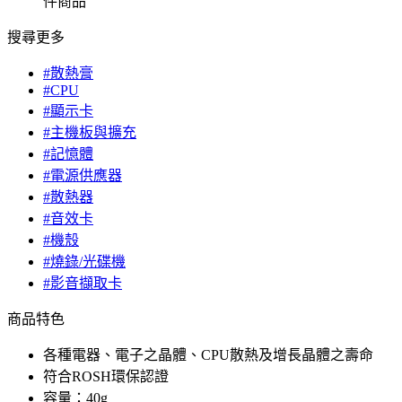
件商品
搜尋更多
#散熱膏
#CPU
#顯示卡
#主機板與擴充
#記憶體
#電源供應器
#散熱器
#音效卡
#機殼
#燒錄/光碟機
#影音擷取卡
商品特色
各種電器、電子之晶體、CPU散熱及增長晶體之壽命
符合ROSH環保認證
容量：40g