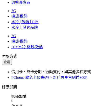
散熱膏專區
3C
機殼/散熱
水冷│散熱│DIY
水冷┃其它品牌
3C
機殼/散熱
DIY水冷 機殼/散熱
付款方式
查看
信用卡、無卡分期、行動支付，與其他多種方式
PChome 聯名卡最高6%，新戶再享首刷禮800P
好康加購
選擇加購
0