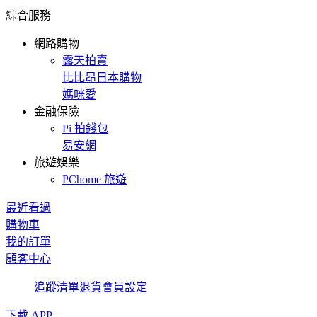
綜合服務
網路購物
露天拍賣
比比昂日本購物
媽咪愛
金融保險
Pi 拍錢包
易安網
旅遊娛樂
PChome 旅遊
最近看過
購物車
我的訂單
顧客中心
追蹤清單
退貨
會員設定
下載 APP