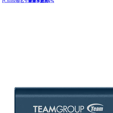
PChome聯名卡
筆筆享最高
6%