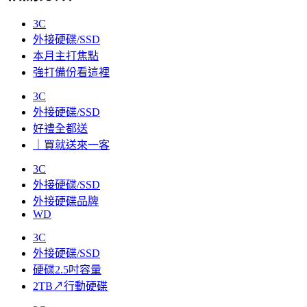
3C
外接硬碟/SSD
本月主打焦點
強打備份看這裡
3C
外接硬碟/SSD
好禮全都送
｜買就送來一客
3C
外接硬碟/SSD
外接硬碟品牌
WD
3C
外接硬碟/SSD
硬碟2.5吋容量
2TB↗行動硬碟