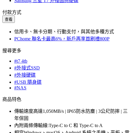
Samsung 三星 T7 外接固態硬碟
付款方式
查看
信用卡、無卡分期、行動支付，與其他多種方式
PChome 聯名卡最高6%，新戶再享首刷禮800P
搜尋更多
#t7 4tb
#外接式SSD
#外接硬碟
#USB 隨身碟
#NAS
商品特色
傳輸速度高達1,050MB/s | IP65防水防塵 | 3公尺防摔 | 三
年保固
內附兩條傳輸線:Type-C to C 和 Type-C to A
相容Windows、macOS、Android 系統之手機、平板、電