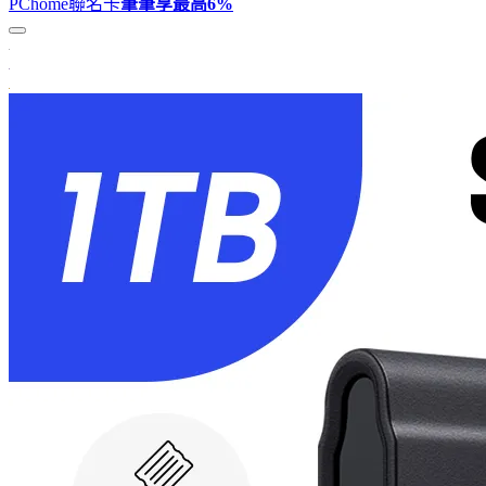
PChome聯名卡
筆筆享最高
6%