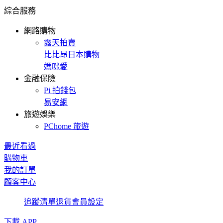
綜合服務
網路購物
露天拍賣
比比昂日本購物
媽咪愛
金融保險
Pi 拍錢包
易安網
旅遊娛樂
PChome 旅遊
最近看過
購物車
我的訂單
顧客中心
追蹤清單
退貨
會員設定
下載 APP