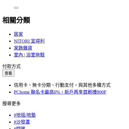
相關分類
居家
NITORI 宜得利
家飾雜貨
室內 | 浴室拖鞋
付款方式
查看
信用卡、無卡分期、行動支付，與其他多種方式
PChome 聯名卡最高6%，新戶再享首刷禮800P
搜尋更多
#地毯/地墊
#沙發罩
#門簾