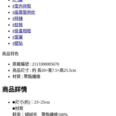
#室內拖鞋
#座靠墊抱枕
#時鐘
#蚊帳
#掛畫相框
#窗簾
#壁貼
商品特色
原廠編號 : 2113300005670
商品尺寸 : 約 長20×寬7.5×高25.5cm
材質 : 聚酯纖維
商品詳情
■尺寸(約)：23~25cm
■材質
鞋面：細絨毛 聚酯纖維100%