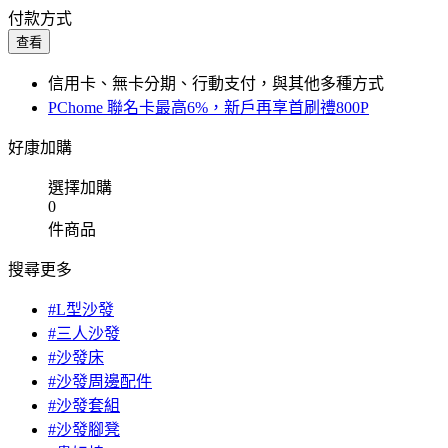
付款方式
查看
信用卡、無卡分期、行動支付，與其他多種方式
PChome 聯名卡最高6%，新戶再享首刷禮800P
好康加購
選擇加購
0
件商品
搜尋更多
#L型沙發
#三人沙發
#沙發床
#沙發周邊配件
#沙發套組
#沙發腳凳