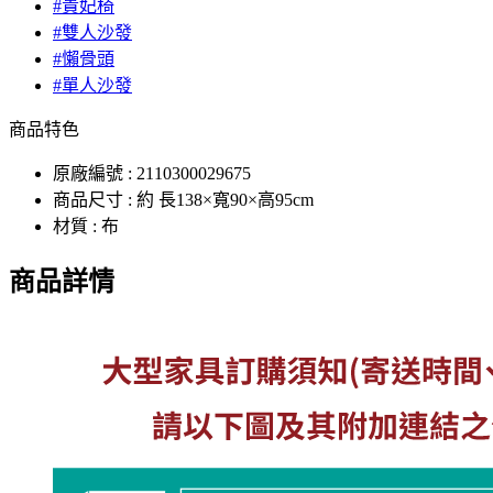
#貴妃椅
#雙人沙發
#懶骨頭
#單人沙發
商品特色
原廠編號 : 2110300029675
商品尺寸 : 約 長138×寬90×高95cm
材質 : 布
商品詳情