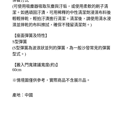
保養方式
(可使用吸塵器吸取灰塵與汙垢，或使用柔軟的刷子清
潔。如遇頑固汙漬，可用稀釋的中性清潔劑浸濕布料後
輕輕擰乾，輕拍汙漬進行清潔。清潔後，請使用清水浸
濕並擰乾的布料擦拭，確保不殘留清潔劑。)
【座面彈簧及特性】
S型彈簧
(S型彈簧為波浪狀並列的彈簧，為一般沙發常見的彈簧
型式。)
【搬入門寬建議寬度(約)】
60cm
※情境圖僅供參考，實際商品不含展示品。
產地：中國