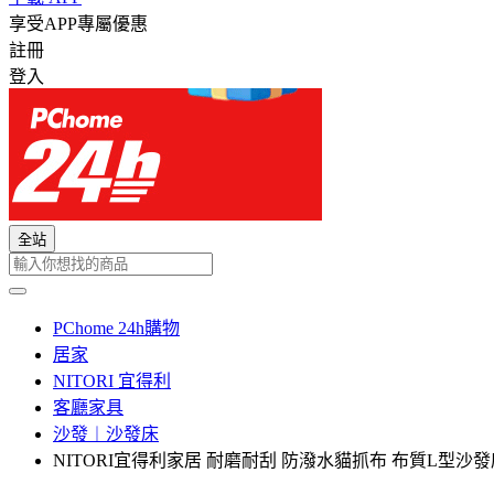
享受APP專屬優惠
註冊
登入
全站
PChome 24h購物
居家
NITORI 宜得利
客廳家具
沙發︱沙發床
NITORI宜得利家居 耐磨耐刮 防潑水貓抓布 布質L型沙發床 N