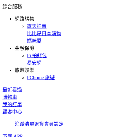
綜合服務
網路購物
露天拍賣
比比昂日本購物
媽咪愛
金融保險
Pi 拍錢包
易安網
旅遊娛樂
PChome 旅遊
最近看過
購物車
我的訂單
顧客中心
追蹤清單
退貨
會員設定
下載 APP