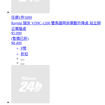
任選1件5099
Raymii 瑞米 VD9C-1200 雙馬達時尚電動升降桌 站立辦
公電腦桌
$5,099
(售價已折)
$8,499
P幣
折扣