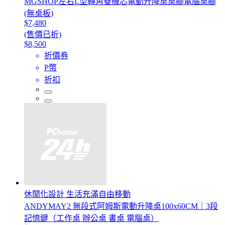
MGSHOP左右L型轉角雙機芯電動升降桌桌腳電腦桌腳
(無桌板)
$7,480
(售價已折)
$8,500
折價券
P幣
折扣
休閒化設計 生活充滿自由移動
ANDYMAY2 無段式阿姆斯電動升降桌100x60CM｜3段
記憶鍵（工作桌 辦公桌 書桌 電腦桌）