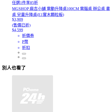
任選1件享85折
MGSHOP 麻吉小舖 電動升降桌100CM 電腦桌 辦公桌 書
桌 兒童升降桌(E1實木顆粒板)
$3,909
(售價已折)
$4,599
折價券
P幣
折扣
別人也看了