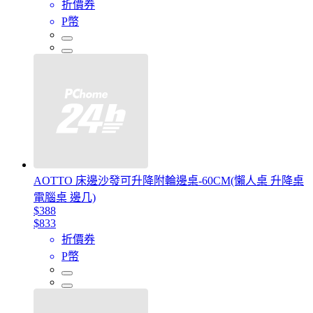
折價券
P幣
AOTTO 床邊沙發可升降附輪邊桌-60CM(懶人桌 升降桌
電腦桌 邊几)
$388
$833
折價券
P幣