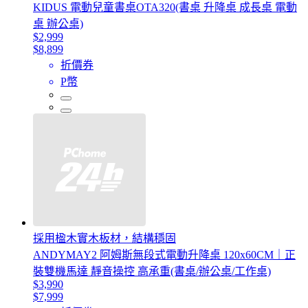
KIDUS 電動兒童書桌OTA320(書桌 升降桌 成長桌 電動
桌 辦公桌)
$2,999
$8,899
折價券
P幣
採用楹木實木板材，結構穩固
ANDYMAY2 阿姆斯無段式電動升降桌 120x60CM｜正
裝雙機馬達 靜音操控 高承重(書桌/辦公桌/工作桌)
$3,990
$7,999