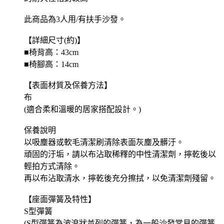
此商品為3人用/有扶手沙發。
【詳細尺寸(約)】
■椅背高：43cm
■椅腳高：14cm
【表面材質及保養方法】
布
(適合柔和溫暖的居家搭配設計。)
保養說明
以吸塵器或軟毛清潔刷清除表面灰塵及髒汙。
頑固的汙垢，請以布沾取稀釋的中性清潔劑，擰乾後以
輕拍方式清除。
再以布沾取清水，擰乾後充分擦拭，以免清潔劑殘留。
【座面彈簧及特性】
S型彈簧
(S型彈簧為波浪狀並列的彈簧，為一般沙發常見的彈簧