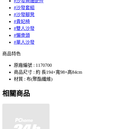
#沙發周邊配件
#沙發套組
#沙發腳凳
#貴妃椅
#雙人沙發
#懶骨頭
#單人沙發
商品特色
原廠編號 : 1170700
商品尺寸 : 約 長194×寬98×高84cm
材質 : 布(聚酯纖維)
相關商品