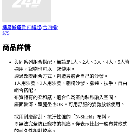
樓層搬運費 四樓起(含四樓)
$75
商品詳情
與同系列組合搭配，無論是1人、2人、3人、4人、5人皆
適用，寵物也可以一起使用。
透過改變組合方式，創造最適合自己的沙發。
1人用沙發、3人用沙發、躺椅沙發、腳凳、扶手，自由
組合搭配。
布質特有的柔和感，適合作爲室內裝飾融入空間。
座面較深，盤腿坐也OK。可用舒服的姿勢放鬆使用。
採用耐磨耐刮、抗汙性強的「N-Shield」布料。
※無法完全防止寵物的抓痕。僅表示比起一般布質款式
的耐久性相對較高。