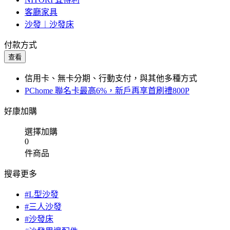
客廳家具
沙發︱沙發床
付款方式
查看
信用卡、無卡分期、行動支付，與其他多種方式
PChome 聯名卡最高6%，新戶再享首刷禮800P
好康加購
選擇加購
0
件商品
搜尋更多
#L型沙發
#三人沙發
#沙發床