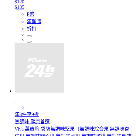
$120
$135
P幣
滿額贈
折扣
滿3件享9折
無調味 健康首選
Viva 萬歲牌 袋裝無調味堅果〔無調味綜合果 無調味杏