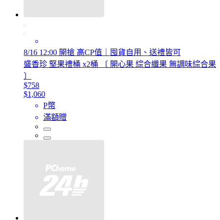
8/16 12:00 開搶 高CP值｜囤貨自用、送禮皆可
盛香珍 堅果禮桶 x2桶 〔 開心果 綜合纖果 無調味綜合果
〕
$758
$1,060
P幣
滿額贈