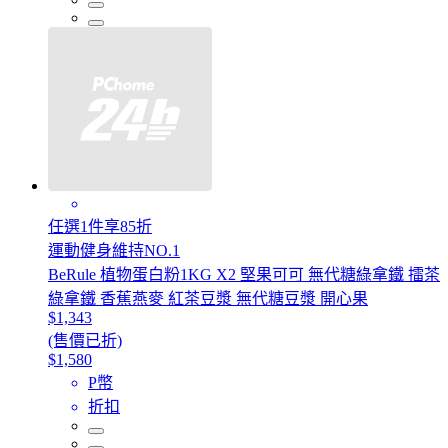
任選1件享85折
運動健身維持NO.1
BeRule 植物蛋白粉1KG X2 堅果可可 無代糖綠拿鐵 擂茶
綠拿鐵 香蕉燕麥 紅茶豆漿 無代糖豆漿 開心果
$1,343
(售價已折)
$1,580
P幣
折扣