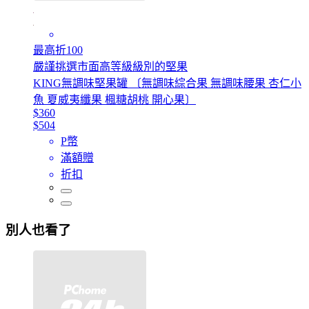
最高折100
嚴謹挑選市面高等級級別的堅果
KING無調味堅果罐 〔無調味綜合果 無調味腰果 杏仁小
魚 夏威夷纖果 楓糖胡桃 開心果〕
$360
$504
P幣
滿額贈
折扣
別人也看了