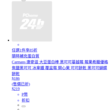
任選1件享85折
隨時補充蛋白質
Carmans 康麥滋 大豆蛋白棒 黑可可蔓越莓 莓果希臘優格
焦鹽黑可可 冰拿鐵 覆盆莓 開心果 可可餅乾 黑可可蝴蝶
餅乾
$186
(售價已折)
$219
P幣
折扣