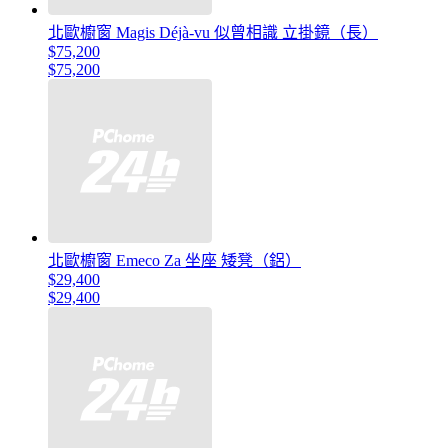
北歐櫥窗 Magis Déjà-vu 似曾相識 立掛鏡（長）
$75,200
$75,200
北歐櫥窗 Emeco Za 坐座 矮凳（鋁）
$29,400
$29,400