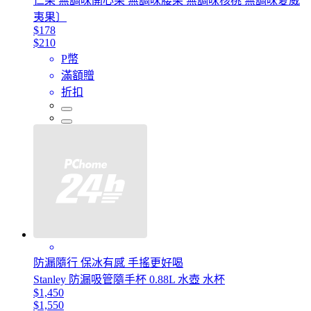
仁果 無調味開心果 無調味腰果 無調味核桃 無調味夏威
夷果〕
$178
$210
P幣
滿額贈
折扣
防漏隨行 保冰有感 手搖更好喝
Stanley 防漏吸管隨手杯 0.88L 水壺 水杯
$1,450
$1,550