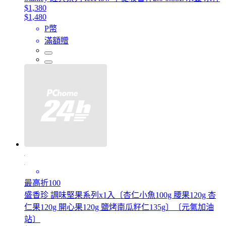
$1,380
$1,480
P幣
滿額贈
最高折100
盛香珍 調味堅果系列x1入〔杏仁小魚100g 腰果120g 杏
仁果120g 開心果120g 鹽烤南瓜籽仁135g〕〔元氣加油
站〕