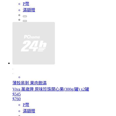
P幣
滿額贈
薄殼易剝 果肉飽滿
Viva 萬歲牌 原味珍珠開心果(300g/罐) x2罐
$545
$760
P幣
滿額贈