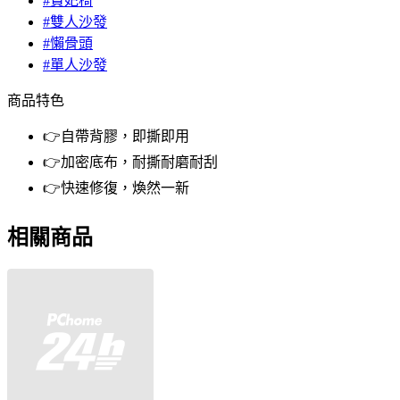
#貴妃椅
#雙人沙發
#懶骨頭
#單人沙發
商品特色
👉自帶背膠，即撕即用
👉加密底布，耐撕耐磨耐刮
👉快速修復，煥然一新
相關商品