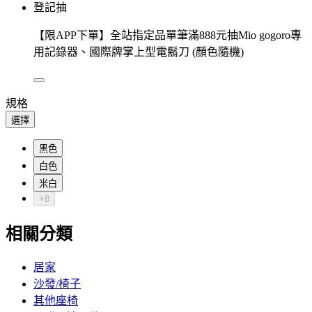
登記抽
【限APP下單】全站指定品單筆滿888元抽Mio gogoro專
用記錄器、國際牌掌上型電鬍刀 (顏色隨機)
規格
選擇
黑色
白色
米白
+8
相關分類
居家
沙發/椅子
其他座椅