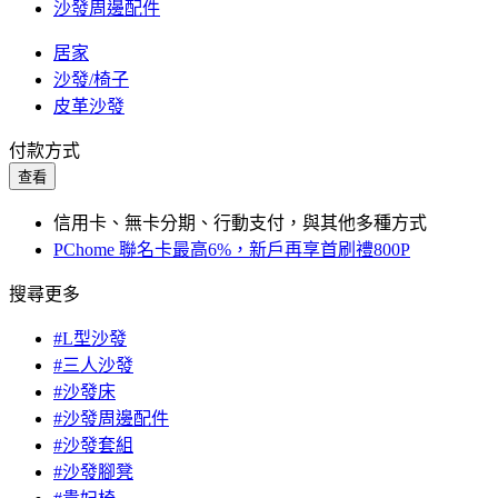
沙發周邊配件
居家
沙發/椅子
皮革沙發
付款方式
查看
信用卡、無卡分期、行動支付，與其他多種方式
PChome 聯名卡最高6%，新戶再享首刷禮800P
搜尋更多
#L型沙發
#三人沙發
#沙發床
#沙發周邊配件
#沙發套組
#沙發腳凳