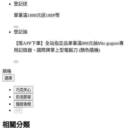
登記送
單筆滿1888元送188P幣
登記抽
【限APP下單】全站指定品單筆滿888元抽Mio gogoro專
用記錄器、國際牌掌上型電鬍刀 (顏色隨機)
規格
選擇
巧克夾心
奶泡那堤
酸甜香橙
+7
相關分類