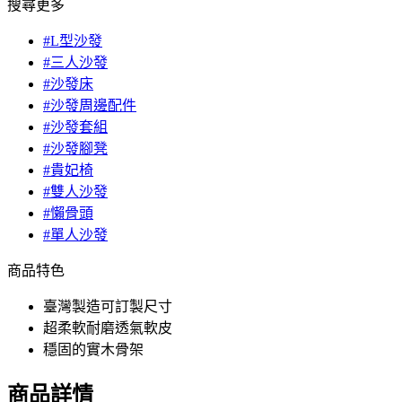
搜尋更多
#L型沙發
#三人沙發
#沙發床
#沙發周邊配件
#沙發套組
#沙發腳凳
#貴妃椅
#雙人沙發
#懶骨頭
#單人沙發
商品特色
臺灣製造可訂製尺寸
超柔軟耐磨透氣軟皮
穩固的實木骨架
商品詳情