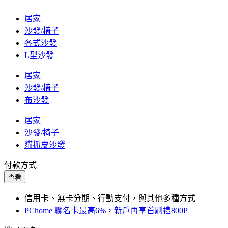
居家
沙發/椅子
各式沙發
L型沙發
居家
沙發/椅子
布沙發
居家
沙發/椅子
貓抓皮沙發
付款方式
查看
信用卡、無卡分期、行動支付，與其他多種方式
PChome 聯名卡最高6%，新戶再享首刷禮800P