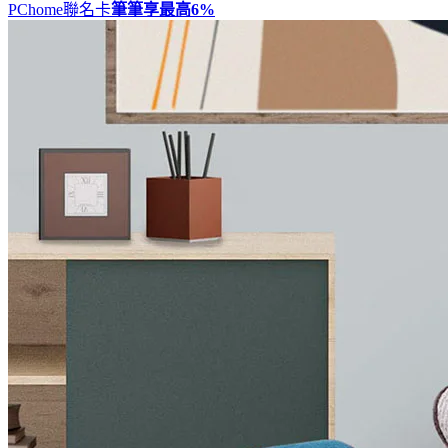
PChome聯名卡
筆筆享最高
6%