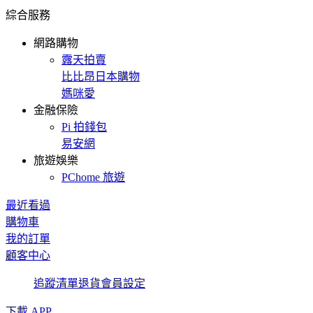
綜合服務
網路購物
露天拍賣
比比昂日本購物
媽咪愛
金融保險
Pi 拍錢包
易安網
旅遊娛樂
PChome 旅遊
最近看過
購物車
我的訂單
顧客中心
追蹤清單
退貨
會員設定
下載 APP