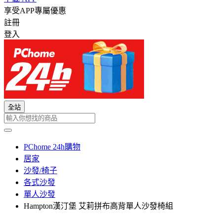
享受APP專屬優惠
註冊
登入
全站
PChome 24h購物
居家
沙發/椅子
各式沙發
單人沙發
Hampton漢汀堡 艾莉拼布高背單人沙發椅組