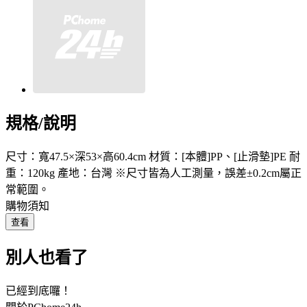
規格/說明
尺寸：寬47.5×深53×高60.4cm 材質：[本體]PP、[止滑墊]PE 耐
重：120kg 產地：台灣 ※尺寸皆為人工測量，誤差±0.2cm屬正
常範圍。
購物須知
查看
別人也看了
已經到底囉！