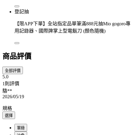
登記抽
【限APP下單】全站指定品單筆滿888元抽Mio gogoro專
用記錄器、國際牌掌上型電鬍刀 (顏色隨機)
商品評價
全部評價
5.0
1則評價
駱**
2026/05/19
規格
選擇
軍綠