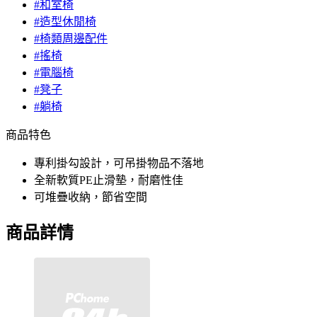
#和室椅
#造型休閒椅
#椅類周邊配件
#搖椅
#電腦椅
#凳子
#躺椅
商品特色
專利掛勾設計，可吊掛物品不落地
全新軟質PE止滑墊，耐磨性佳
可堆疊收納，節省空間
商品詳情