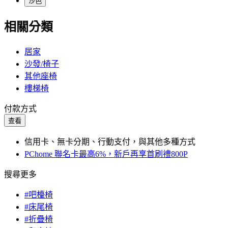
沙色
相關分類
居家
沙發/椅子
其他座椅
樓梯椅
付款方式
查看
信用卡、無卡分期、行動支付，與其他多種方式
PChome 聯名卡最高6%，新戶再享首刷禮800P
搜尋更多
#吧檯椅
#床尾椅
#折疊椅