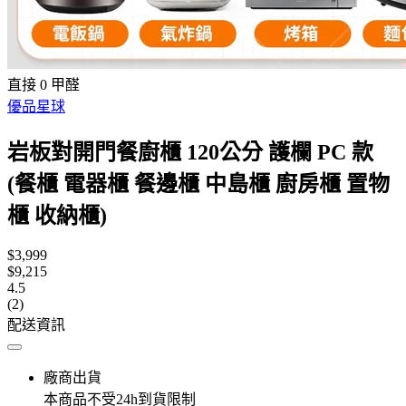
直接 0 甲醛
優品星球
岩板對開門餐廚櫃 120公分 護欄 PC 款
(餐櫃 電器櫃 餐邊櫃 中島櫃 廚房櫃 置物
櫃 收納櫃)
$3,999
$9,215
4.5
(2)
配送資訊
廠商出貨
本商品不受24h到貨限制