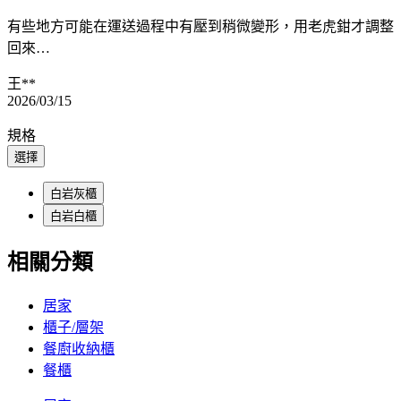
有些地方可能在運送過程中有壓到稍微變形，用老虎鉗才調整
回來…
王**
2026/03/15
規格
選擇
白岩灰櫃
白岩白櫃
相關分類
居家
櫃子/層架
餐廚收納櫃
餐櫃