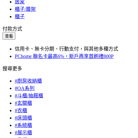
居家
櫃子/層架
櫃子
付款方式
查看
信用卡、無卡分期、行動支付，與其他多種方式
PChome 聯名卡最高6%，新戶再享首刷禮800P
搜尋更多
#廚房收納櫃
#OA系列
#斗櫃/抽屜櫃
#玄關櫃
#衣櫃
#床頭櫃
#系統櫃
#展示櫃