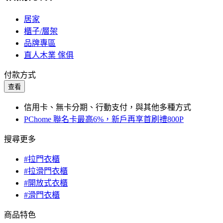
居家
櫃子/層架
品牌專區
直人木業 傢俱
付款方式
查看
信用卡、無卡分期、行動支付，與其他多種方式
PChome 聯名卡最高6%，新戶再享首刷禮800P
搜尋更多
#拉門衣櫃
#拉滑門衣櫃
#開放式衣櫃
#滑門衣櫃
商品特色