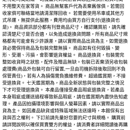
不用整天在家等貨。 商品無幫客戶代為丟棄舊傢俱，若需回
收家俱可聯絡當地請清潔隊回收。 若需要使用吊車或其他方
式吊運，無提供此服務，費用均由買方自行支付(退換貨也
是)。 商品資訊部分都有刊登商品尺寸，確認購買前，請先確
認清楚尺寸是否合適，以免造成退換貨問題，所有商品尺寸規
格都有可能會有少許誤差，請以實際商品出貨為主，如需退換
貨必需保持商品及包裝完整無損。 商品如有任何毀損、變
形、受潮、污損，會影響退貨權益。 商品退換貨，包裝需完
整如收貨時之狀態，配件及贈品無缺。包裝已丟棄須另收包裝
處理費(商品外包裝可自行留置,一旦由司機拆除後取回則不負
保管責任)，若有人為損傷需負擔維修費。 超過鑑賞期，不接
受退換貨。 七天鑑賞期為，商品全新狀態與包裝完整之情況
下才可受理退換貨。 本產品僅接受產品瑕疵退換貨，若產品
本身瑕疵或運送過程導致新品瑕疵，請在鑑賞期內盡快告知處
理。 產品因拍攝環境影響與個人螢幕因素，請以實際商品出
貨為主。 如因產品缺貨或特殊區域無法送達時，本館保有出
貨與否之權利。 下訂前請先量好您要的尺寸與規格。 購買前
請詳閱說明以確保買賣雙方的權益，請消費者詳細閱讀後再購