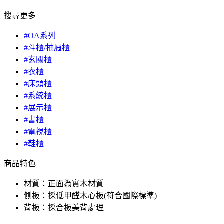
搜尋更多
#OA系列
#斗櫃/抽屜櫃
#玄關櫃
#衣櫃
#床頭櫃
#系統櫃
#展示櫃
#書櫃
#電視櫃
#鞋櫃
商品特色
材質：正面為實木材質
側板：採低甲醛木心板(符合國際標準)
背板：採合板美背處理