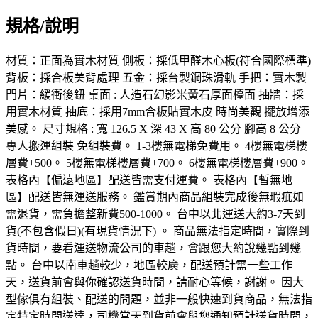
規格/說明
材質：正面為實木材質 側板：採低甲醛木心板(符合國際標準)
背板：採合板美背處理 五金：採台製鋼珠滑軌 手把：實木製
門片：緩衝後鈕 桌面 : 人造石幻影米黃石厚面檯面 抽牆：採
用實木材質 抽底：採用7mm合板貼實木皮 時尚美觀 擺放增添
美感。 尺寸規格 : 寬 126.5 X 深 43 X 高 80 公分 腳高 8 公分
專人搬運組裝 免組裝費。 1-3樓無電梯免費用。 4樓無電梯樓
層費+500。 5樓無電梯樓層費+700。 6樓無電梯樓層費+900。
表格內【偏遠地區】配送皆需支付運費。 表格內【暫無地
區】配送皆無運送服務。 鑑賞期內商品組裝完成後無瑕疵如
需退貨，需負擔整新費500-1000。 台中以北運送大約3-7天到
貨(不包含假日)(有現貨情況下) 。 商品無法指定時間，實際到
貨時間，要看運送物流公司的車趟，會跟您大約說幾點到幾
點。 台中以南車趟較少，地區較廣，配送預計需一些工作
天，送貨前會與你確認送貨時間，請耐心等候，謝謝。 因大
型傢俱有組裝、配送的問題，並非一般快速到貨商品，無法指
定特定時間送達，司機當天到貨前會與您通知預計送貨時間，